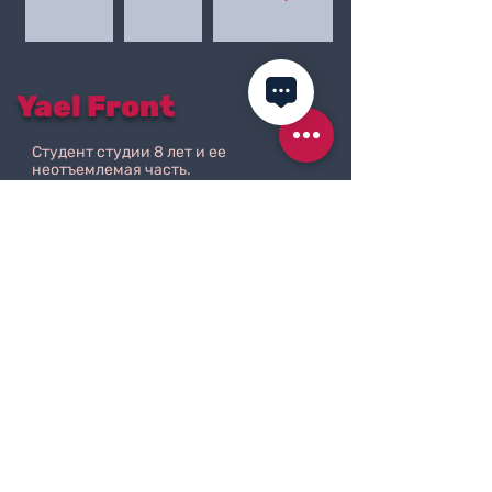
Yael Front
Студент студии 8 лет и ее
неотъемлемая часть.
Танцы артистической, экзотической
и балетной колонны. Постоянно
работаем над гибкостью и силой.
Постоянный участник конкурсов
полюс-арта в Израиле и за рубежом,
занимает первое место в Israel Pole
Art в своей категории на конкурсе.
В 2016 году - гордость студии.
"Я верю" Яэль: "Настойчивость
окупается"
Яэль - доказательство того, что небо -
предел!